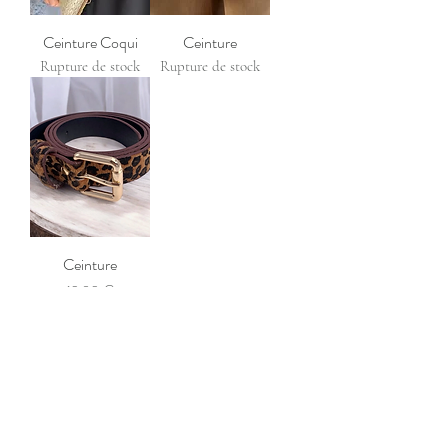
Ceinture Coqui
Ceinture
Rupture de stock
Rupture de stock
Ceinture
Prix
12,90 €