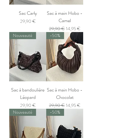
Sac Carly
Sac à main Hobo -
Camel
Prix
29,90 €
Prix original
Prix promotionnel
29,90 €
14,95 €
Nouveauté
-50%
Sac à bandoulière
Sac à main Hobo -
Léopard
Chocolat
Prix
Prix original
Prix promotionnel
29,90 €
29,90 €
14,95 €
Nouveauté
-50%