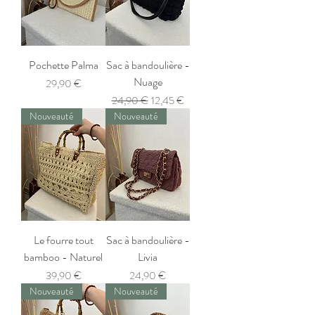
Pochette Palma
Sac à bandoulière -
Nuage
Prix
29,90 €
Prix original
Prix promotionnel
24,90 €
12,45 €
Nouveauté
Nouveauté
Le fourre tout
Sac à bandoulière -
bamboo - Naturel
Livia
Prix
Prix
39,90 €
24,90 €
Nouveauté
Nouveauté