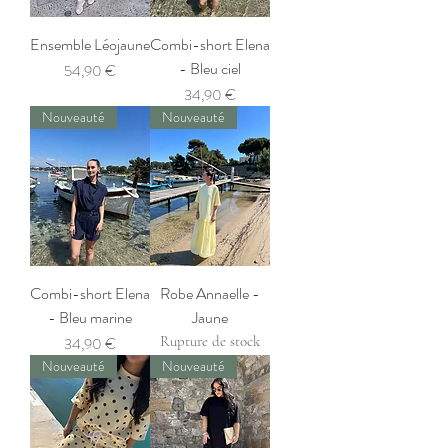
Ensemble Léojaune
Combi-short Elena
- Bleu ciel
Prix
54,90 €
Prix
34,90 €
Nouveauté
Nouveauté
Combi-short Elena
Robe Annaelle -
- Bleu marine
Jaune
Prix
Rupture de stock
34,90 €
Nouveauté
Nouveauté