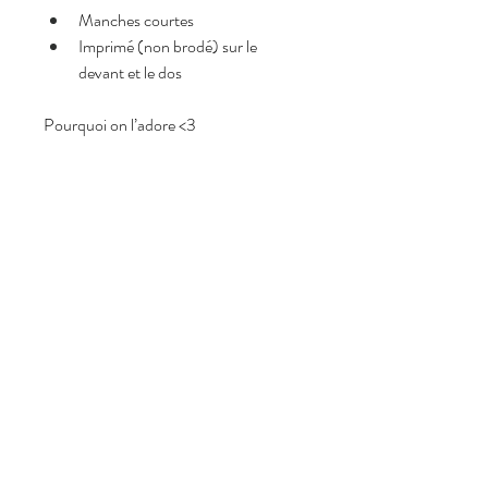
Manches courtes
Imprimé (non brodé) sur le 
devant et le dos
Pourquoi on l’adore <3
Imprimé coloré tendance et 
lumineux
Matière légère et agréable à porter
Coupe fluide et confortable
Style bohème chic facile à 
associer
Idéale pour les beaux jours
Composition
Made in Italy,
50% Viscose