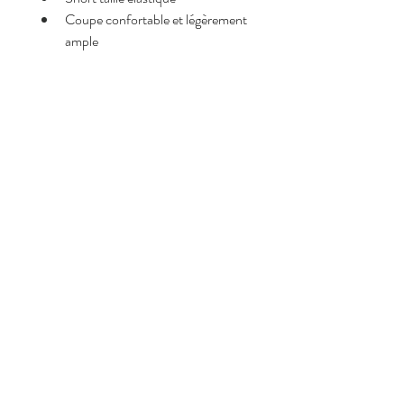
Coupe confortable et légèrement 
ample
Bandes décoratives sur les côtés
Taille
Taille unique (convient du 34 au 
40)
Composition
Made in Italy,
50% viscose
42% polyester
8% élasthanne
Politique de retour et de
remboursement