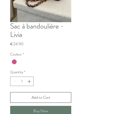
Sac à bandoulière -
Livia
Price
€24.90
Couleur
*
Quantity
*
Add to Cart
Buy Now