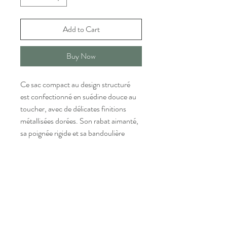
Add to Cart
Buy Now
Ce sac compact au design structuré 
est confectionné en suédine douce au 
toucher, avec de délicates finitions 
métallisées dorées. Son rabat aimanté, 
sa poignée rigide et sa bandoulière 
réglable assurent un porté confortable. 
L'intérieur comprend un compartiment 
principal et une poche zippée au 
centre, idéal pour organiser vos 
essentiels.