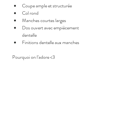
Coupe ample et structurée
Col rond
Manches courtes larges
Dos ouvert avec empiècement 
dentelle
Finitions dentelle aux manches
Pourquoi on l’adore <3
Dos ouvert avec détail dentelle 
ultra féminin
Coupe oversize moderne et 
confortable
Finitions délicates aux manches
Pièce originale et facile à porter
Look minimaliste avec une 
touche sophistiqué