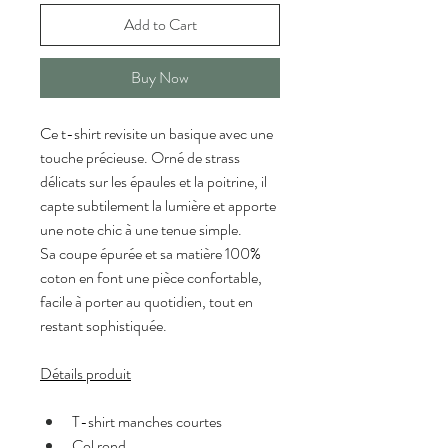
Add to Cart
Buy Now
Ce t-shirt revisite un basique avec une 
touche précieuse. Orné de strass 
délicats sur les épaules et la poitrine, il 
capte subtilement la lumière et apporte 
une note chic à une tenue simple.
Sa coupe épurée et sa matière 100% 
coton en font une pièce confortable, 
facile à porter au quotidien, tout en 
restant sophistiquée.
Détails produit
T-shirt manches courtes
Col rond