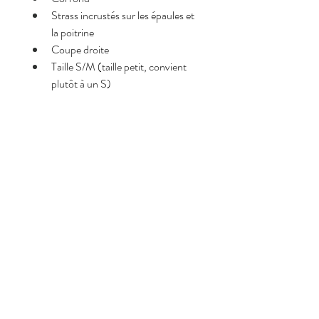
Strass incrustés sur les épaules et 
la poitrine
Coupe droite
Taille S/M (taille petit, convient 
plutôt à un S)
Le modèle mesure 1m67
Pourquoi on l’adore <3
Détails strass élégants et raffinés
Effet lumineux 
Coupe simple, facile à associer
Matière coton douce et agréable
Idéal pour upgrader un look casual
Composition
Made in Italy,