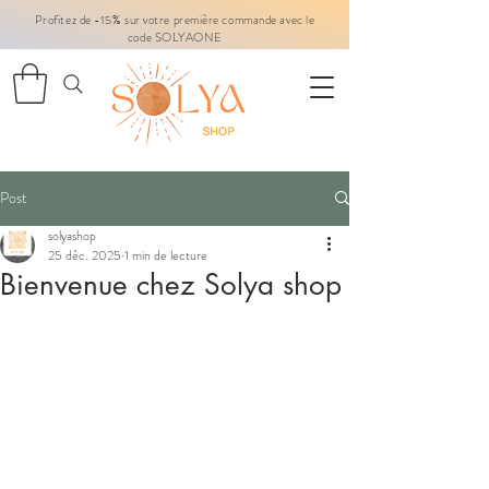
Profitez de -15% sur votre première commande avec le
code SOLYAONE
Post
solyashop
25 déc. 2025
1 min de lecture
Bienvenue chez Solya shop