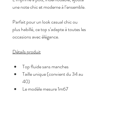
une note chic et moderne à l’ensemble.
Parfait pour un look casual chic ou 
plus habillé, ce top s’adapte à toutes les 
occasions avec élégance.
Détails produit
Top fluide sans manches
Taille unique (convient du 34 au 
40)
Le modèle mesure 1m67
Coupe légère et aérienne
Col montant froncé
Fermeture par lien à nouer au dos
Imprimé pois
Pourquoi on l’adore <3