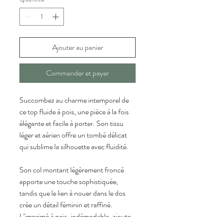
Ajouter au panier
Commander et payer
Succombez au charme intemporel de 
ce top fluide à pois, une pièce à la fois 
élégante et facile à porter. Son tissu 
léger et aérien offre un tombé délicat 
qui sublime la silhouette avec fluidité.
Son col montant légèrement froncé 
apporte une touche sophistiquée, 
tandis que le lien à nouer dans le dos 
crée un détail féminin et raffiné. 
L’imprimé à pois, indémodable, ajoute 