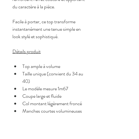
du caractère à la pièce.
Facile à porter, ce top transforme 
instantanément une tenue simple en 
look stylé et sophistiqué.
Détails produit
Top ample à volume
Taille unique (convient du 34 au 
40)
Le modèle mesure 1m67
Coupe large et fluide
Col montant légèrement froncé
Manches courtes volumineuses
Dos ouvert avec fermeture par 
nœud
Effet légèrement structuré