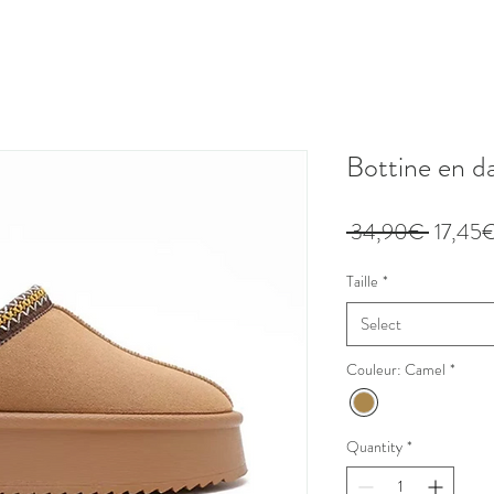
Bottine en d
Regular
 34,90€ 
17,45
Price
Taille
*
Select
Couleur: Camel
*
Quantity
*