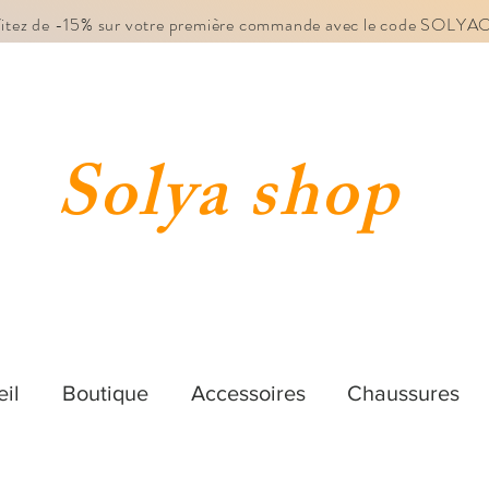
fitez de -15% sur votre première commande avec le code SOLY
Solya shop
il
Boutique
Accessoires
Chaussures