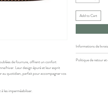
Add to Cart
Informations de livrai
Expédition sous
Politique de retour e
commande (jour
ublées de fourrure, offrent un confort 
Livraison sous 2
ne/hiver. Leur design épuré et leur esprit 
Politique de retour et
Frais de livrai
er au quotidien, parfait pour accompagner vos 
Conformément à l’articl
passage en cais
consommation, le client 
Livraison à domi
compter de la réceptio
disponibilité).
droit de rétractation, san
 à les imperméabiliser. 
Suivi de comma
1. Conditions de retour
 Les articles doivent être