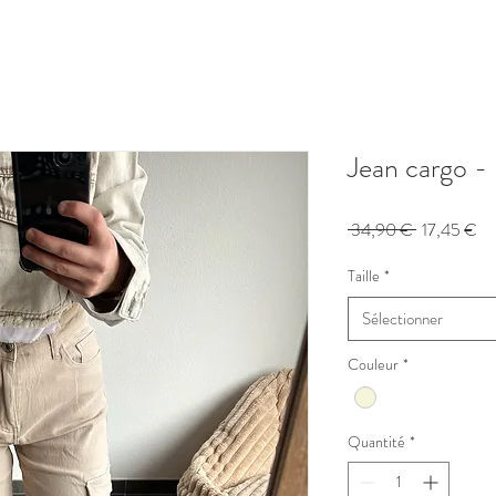
Jean cargo -
Prix
Pr
 34,90 € 
17,45 €
original
pr
Taille
*
Sélectionner
Couleur
*
Quantité
*