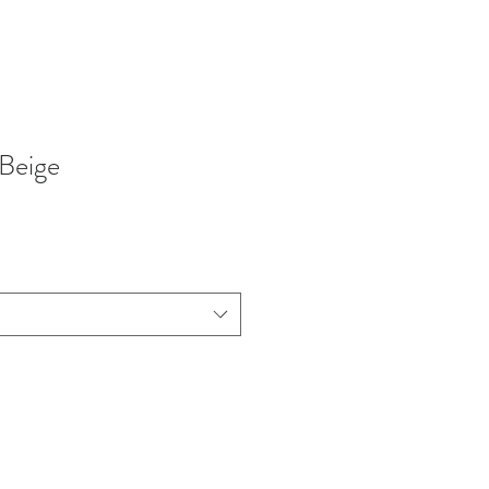
 Beige
ix
omotionnel