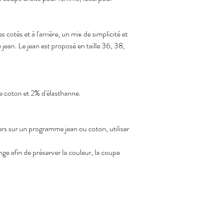
L’essayage raisonnable e
2. Articles non retourn
 - Articles personnalisés
 cotés et à l'arrière, un mix de simplicité et 
- Articles d’hygiène des
 jean. Le jean est proposé en taille 36, 38, 
3. Procédure de retour
 Avant tout retour, le cli
📧 
solyashop@outlook.
 L’adresse de retour se
demande.
de coton et 2% d'élasthanne
. 
4. Frais de retour
 Les frais de retour sont
notre part ou produit d
rs sur un programme jean ou coton, utiliser 
5. Remboursement
Le remboursement est ef
maximum après réceptio
inge afin de préserver la couleur, la coupe 
d’expédition.
 Le remboursement est 
paiement utilisé lors d
6. Produits défectueux
 En cas de produit défec
frais de retour sont pr