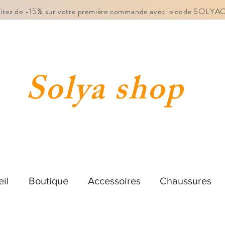
fitez de -15% sur votre première commande avec le code SOLY
Solya shop
il
Boutique
Accessoires
Chaussures