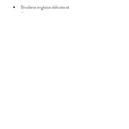
Broderie anglaise délicate et 
féminine
Matière 100% coton, légère et 
respirante
Coupe fluide ultra confortable
Taille élastique pratique et 
agréable
Doublure 
Style bohème chic intemporel
Composition
Made in Italy,
100% coton
Politique de retour et de
remboursement