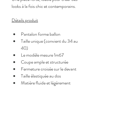
looks à la fois chic et contemporains.
Détails produit
Pantalon forme ballon
Taille unique (convient du 34 au 
40)
Le modèle mesure 1m67
Coupe ample et structurée
Fermeture croisée sur le devant
Taille élastiquée au dos
Matière fluide et légèrement 
stretch
Pourquoi on l’adore <3
Coupe croisée originale et 
élégante