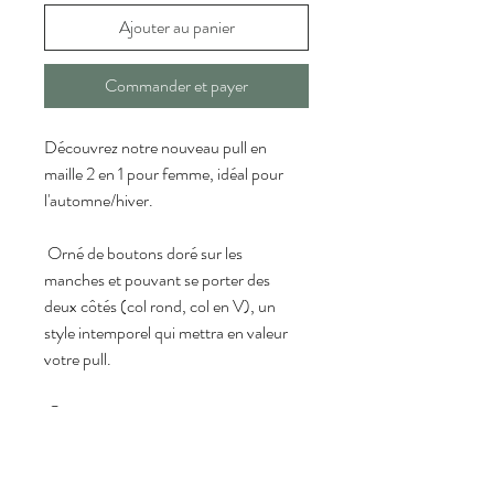
Ajouter au panier
Commander et payer
Découvrez notre nouveau pull en 
maille 2 en 1 pour femme, idéal pour 
l'automne/hiver.
 Orné de boutons doré sur les 
manches et pouvant se porter des 
deux côtés (col rond, col en V), un 
style intemporel qui mettra en valeur 
votre pull. 
 Composition :
Fabriqué en chine à partir de 90% de 
viscose et 10% d'élasthanne
.