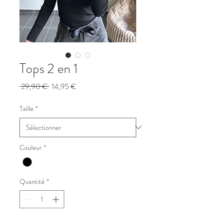
Tops 2 en 1
Prix
Prix
 29,90 € 
14,95 €
original
promotionnel
Taille
*
Couleur
*
Quantité
*