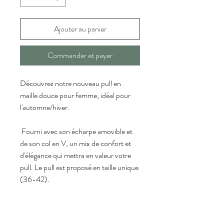
Ajouter au panier
Commander et payer
Découvrez notre nouveau pull en 
maille douce pour femme, idéal pour 
l'automne/hiver.
 Fourni avec son écharpe amovible et 
de son col en V, un mix de confort et 
d'élégance qui mettra en valeur votre 
pull. Le pull est proposé en taille unique 
(36-42).
Composition : 
 Fabriqué en Chine à partir de 60% de 