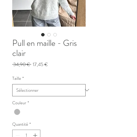
Pull en maille - Gris
clair
Prix
Prix
 34,90 € 
17,45 €
original
promotionnel
Taille
*
Couleur
*
Quantité
*