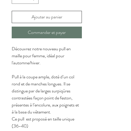
Ajouter au panier
Commander et payer
Découvrez notre nouveau pull en 
maille pour femme, idéal pour 
l'automne/hiver.
Pull à la coupe ample, doté d’un col 
rond et de manches longues. Il se 
distingue par de larges surpiqûres 
contrastées façon point de feston, 
présentes à l’encolure, aux poignets et 
à la base du vêtement.
Ce pull  est proposé en taille unique 
(36-40)