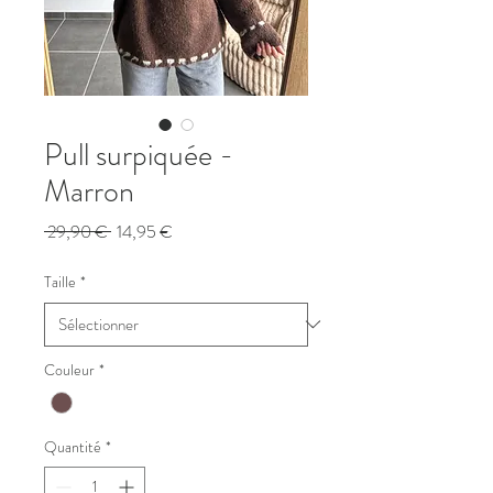
Pull surpiquée -
Marron
Prix
Prix
 29,90 € 
14,95 €
original
promotionnel
Taille
*
Couleur
*
Quantité
*