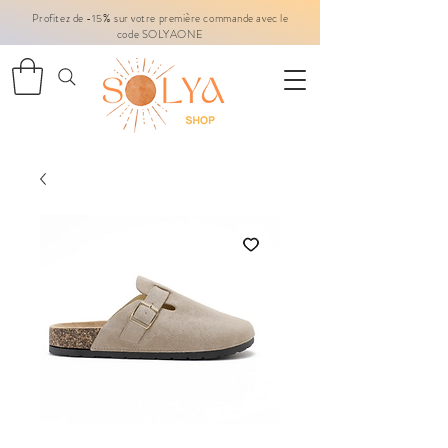
Profitez de -15% sur votre première commande avec le
code SOLYAONE