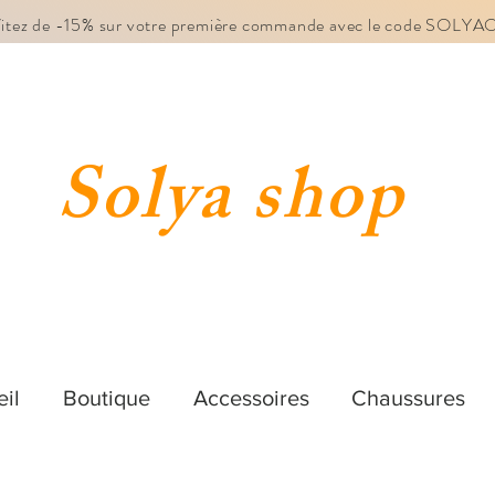
fitez de -15% sur votre première commande avec le code SOLY
Solya shop
il
Boutique
Accessoires
Chaussures