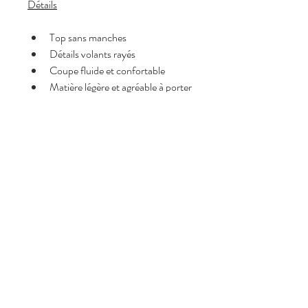
Détails
Top sans manches
Détails volants rayés
Coupe fluide et confortable
Matière légère et agréable à porter
Style féminin et facile à 
accessoiriser
Taille
Taille unique (convient du 34 au 
38)
Composition
Made in Italy,
66% coton
29% polyamide