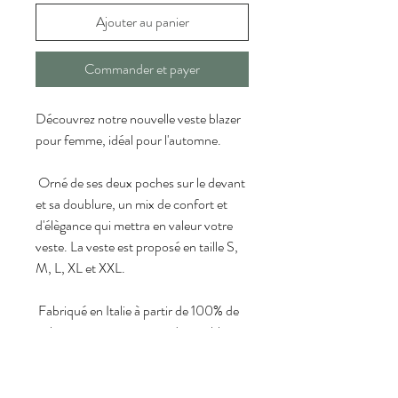
Ajouter au panier
Commander et payer
Découvrez notre nouvelle veste blazer 
pour femme, idéal pour l'automne.
 Orné de ses deux poches sur le devant 
et sa doublure, un mix de confort et 
d'élègance qui mettra en valeur votre 
veste. La veste est proposé en taille S, 
M, L, XL et XXL.
 Fabriqué en Italie à partir de 100% de 
polyester
, ce
tte veste est disponible en 
couleur marron pour ajouter une 
touche de sophistication à votre garde-
robe d'automne 2025/2026.