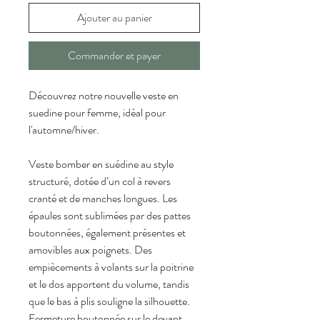
Ajouter au panier
Commander et payer
Découvrez notre nouvelle veste en 
suedine pour femme, idéal pour 
l'automne/hiver.
Veste bomber en suédine au style 
structuré, dotée d’un col à revers 
cranté et de manches longues. Les 
épaules sont sublimées par des pattes 
boutonnées, également présentes et 
amovibles aux poignets. Des 
empiècements à volants sur la poitrine 
et le dos apportent du volume, tandis 
que le bas à plis souligne la silhouette. 
Fermeture boutonnée sur le devant, 