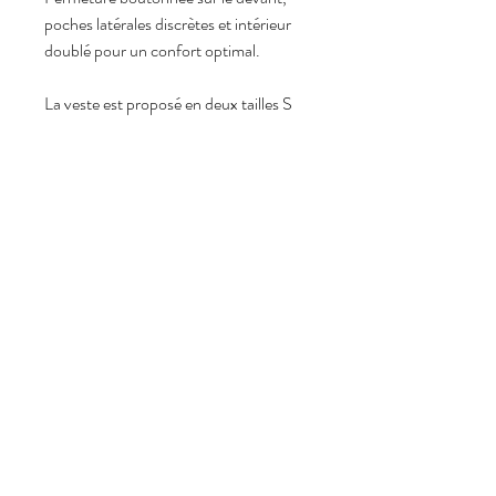
poches latérales discrètes et intérieur 
doublé pour un confort optimal.
La veste est proposé en deux tailles S 
M L XL
Composition :
 Fabriqué en Chine à partir de 96% de 
polyester et 4% d'élasthanne
. 
Conseil d'entretien :
Nettoyage à sec recommandé afin de 
préserver l'aspect suédine et la tenue 
du vêtement, éviter le lavage en 
machine et le sèche-linge. 
Pour un résultat optimal, il est 
également recommandé de confier ce 
vêtement à un pressing.