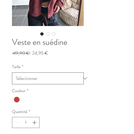
Veste en suédine
Prix
Prix
 49,90 € 
24,95 €
original
promotionnel
Taille
*
Couleur
*
Quantité
*