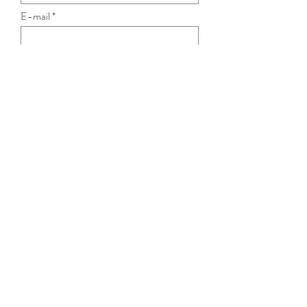
E-mail *
Saisissez votre message ici
Envoyer
Do Not Sell My Personal Information