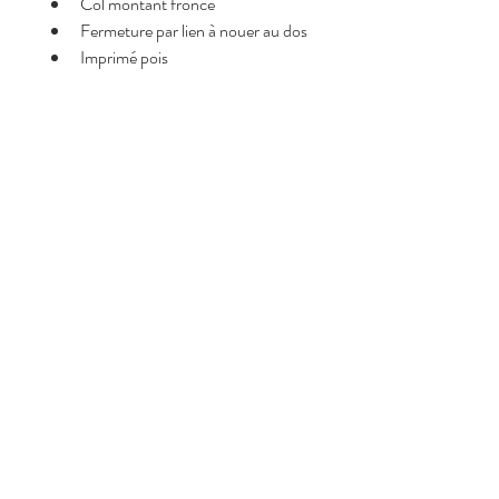
Col montant froncé
Fermeture par lien à nouer au dos
Imprimé pois
Pourquoi on l’adore <3
Imprimé pois intemporel et chic
Matière fluide et légère
Détail nœud au dos élégant
Coupe confortable et féminine
Facile à associer au quotidien
Composition
Made in Italie,
100% Polyester
Informations de livraison