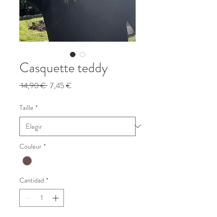
Casquette teddy
Precio
Precio
 14,90 € 
7,45 €
de
oferta
Taille
*
Couleur
*
Cantidad
*