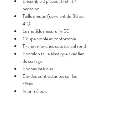
Ensemble 2 pièces : t-shirt + 
pantalon
Taille unique (convient du 36 au 
40)
Le modèle mesure 1m50
Coupe ample et confortable
T-shirt manches courtes col rond
Pantalon taille élastique avec lien 
de serrage
Poches latérales
Bandes contrastantes sur les 
côtés
Imprimé pois
Pourquoi on l’adore <3
Look tendance et facile à porter
Ensemble complet = tenue rapide 
et stylée