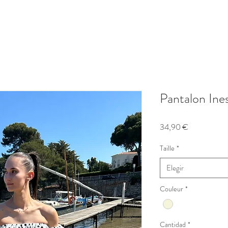
Pantalon Ine
Precio
34,90 €
Taille
*
Elegir
Couleur
*
Cantidad
*