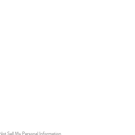
e la commande.
 ou erreur de commande
tueux ou d’erreur de notre part, les 
is en charge et un remboursement ou 
posé.
ot Sell My Personal Information