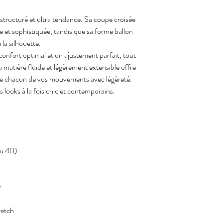
1. Conditions de retour
 Les articles doivent être
tructuré et ultra tendance. Sa coupe croisée 
 - Neufs, non portés, no
e et sophistiquée, tandis que sa forme ballon 
- Retournés dans leur e
la silhouette.
Avec étiquettes
L’essayage raisonnable e
 confort optimal et un ajustement parfait, tout 
2. Articles non retourn
 matière fluide et légèrement extensible offre 
 - Articles personnalisés
 chacun de vos mouvements avec légèreté.
- Articles d’hygiène des
s looks à la fois chic et contemporains.
3. Procédure de retour
 Avant tout retour, le cli
📧 
solyashop@outlook.
 L’adresse de retour se
demande.
4. Frais de retour
au 40)
 Les frais de retour sont
notre part ou produit d
5. Remboursement
t
Le remboursement est ef
maximum après réceptio
retch
d’expédition.
 Le remboursement est 