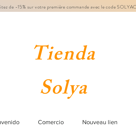
fitez de -15% sur votre première commande avec le code SOLY
Tienda
Solya
nvenido
Comercio
Nouveau lien