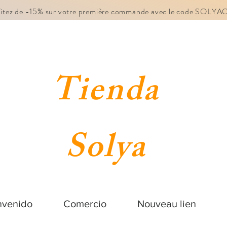
fitez de -15% sur votre première commande avec le code SOLY
Tienda
Solya
nvenido
Comercio
Nouveau lien