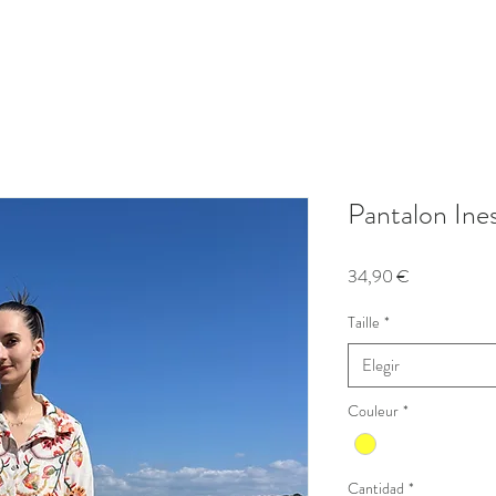
Pantalon Ine
Precio
34,90 €
Taille
*
Elegir
Couleur
*
Cantidad
*