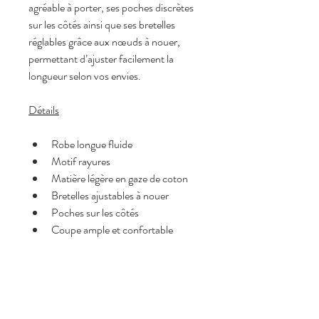
agréable à porter, ses poches discrètes 
sur les côtés ainsi que ses bretelles 
réglables grâce aux nœuds à nouer, 
permettant d’ajuster facilement la 
longueur selon vos envies.
Détails
Robe longue fluide
Motif rayures
Matière légère en gaze de coton
Bretelles ajustables à nouer
Poches sur les côtés
Coupe ample et confortable
Taille
Taille unique( convient du 34 au 
40)