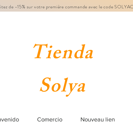
fitez de -15% sur votre première commande avec le code SOLY
Tienda
Solya
nvenido
Comercio
Nouveau lien