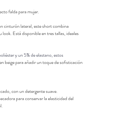
1. Condiciones de devol
Los artículos deben ser:
cto falda para mujer.
- Nuevo, sin usar, sin lav
- Devuelto en su embalaj
n cinturón lateral, este short combina 
Con las etiquet
Se permite una prueba 
look. Está disponible en tres tallas, ideales 
2. Artículos no retorna
- Artículos personalizad
- Productos de higiene s
poliéster y un 5% de elastano, estos
3. Procedimiento de d
en beige para añadir un toque de sofisticación 
Antes de devolver cualqu
en contacto con el servic
📧
solyashop@outlook.
La dirección de devoluc
haya validado la solicitud
icado, con un detergente suave.
4. Costes de devolució
 secadora para conservar la elasticidad del 
Los gastos de envío de la
l.
salvo en caso de error 
5. Reembolso
El reembolso se emitirá 
recepción del producto 
El reembolso se emitirá