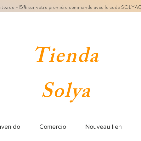
fitez de -15% sur votre première commande avec le code SOLY
Tienda
Solya
nvenido
Comercio
Nouveau lien