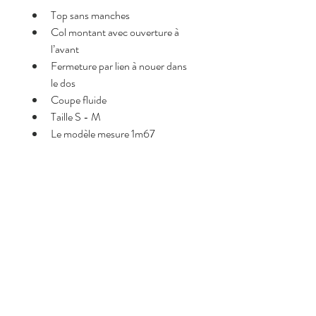
Top sans manches
Col montant avec ouverture à 
l’avant
Fermeture par lien à nouer dans 
le dos
Coupe fluide
Taille S - M
Le modèle mesure 1m67
Pourquoi on l’adore <3
Col montant élégant avec mini 
décolleté devant
Détail nœud à nouer dans le dos
Coupe fluide et flatteuse
Matière légère et agréable
Facile à porter en journée comme 
en soirée