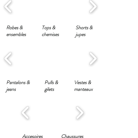
Robes &
Tops &
Shorts &
ensembles
chemises
jupes
Pantalons &
Pulls &
Vestes &
jeans
gilets
manteaux
Accesoires
Chaussures