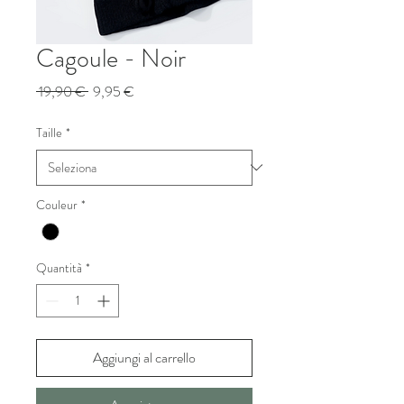
Cagoule - Noir
Prezzo
Prezzo
 19,90 € 
9,95 €
regolare
scontato
Taille
*
Couleur
*
Quantità
*
Aggiungi al carrello