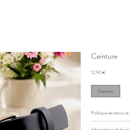
Ceinture
Prezzo
12,90 €
Esaurito
Politique de retour e
Politique de retour et
Informations de livrai
Conformément à l’articl