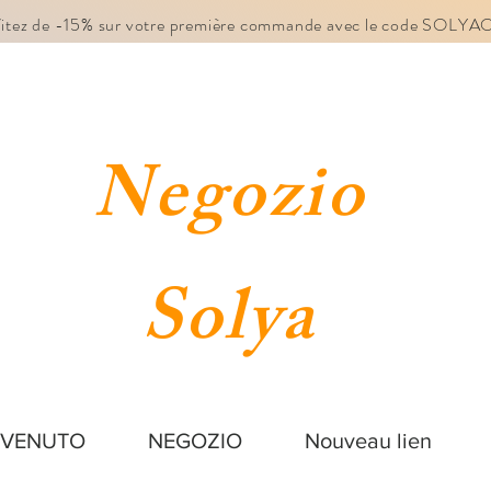
fitez de -15% sur votre première commande avec le code SOLY
Negozio
Solya
NVENUTO
NEGOZIO
Nouveau lien