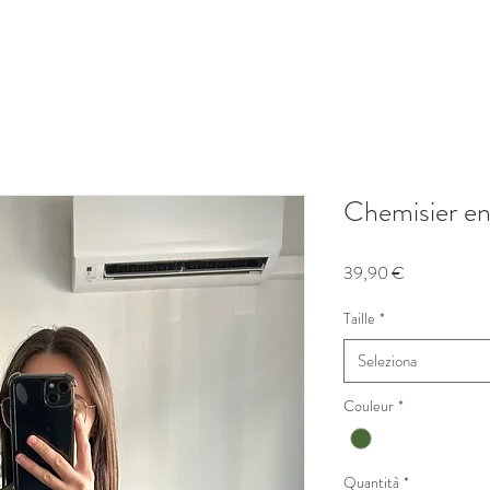
Chemisier en 
Prezzo
39,90 €
Taille
*
Seleziona
Couleur
*
Quantità
*