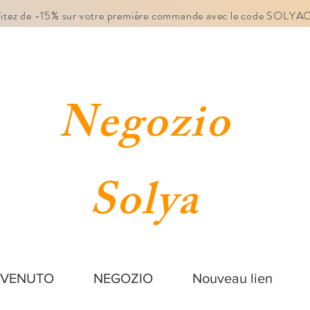
fitez de -15% sur votre première commande avec le code SOLY
Negozio
Solya
NVENUTO
NEGOZIO
Nouveau lien