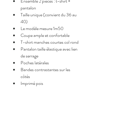
Ensemble 2 pièces : t-shirt + 
pantalon
Taille unique (convient du 36 au 
40)
Le modèle mesure 1m50
Coupe ample et confortable
T-shirt manches courtes col rond
Pantalon taille élastique avec lien 
de serrage
Poches latérales
Bandes contrastantes sur les 
côtés
Imprimé pois
Pourquoi on l’adore <3
Look tendance et facile à porter
Ensemble complet = tenue rapide 
et stylée