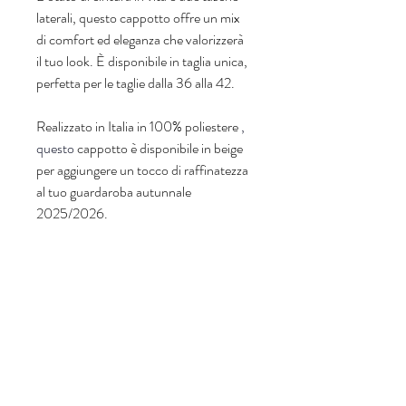
laterali, questo cappotto offre un mix 
di comfort ed eleganza che valorizzerà 
il tuo look. È disponibile in taglia unica, 
perfetta per le taglie dalla 36 alla 42.
Realizzato in Italia in 100% poliestere
, 
questo
cappotto è disponibile in beige 
per aggiungere un tocco di raffinatezza 
al tuo guardaroba autunnale 
2025/2026.
Istruzioni per la cura:
Optare per un lavaggio delicato a 
mano in acqua fredda con un 
detergente adatto.
Per preservare l'aspetto lussuoso e la 
morbidezza del materiale, evitare 
lavatrici, acqua calda e asciugatrici e 