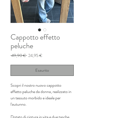
Cappotto effetto
peluche
Prezzo
Prezzo
 49,90 € 
24,95 €
regolare
scontato
Esaurito
Scopri il nostro nuovo cappotto 
effetto peluche da donna, realizzato in 
un tessuto morbido e ideale per 
l'autunno.
Dotato di cintura in vita e due tasche 