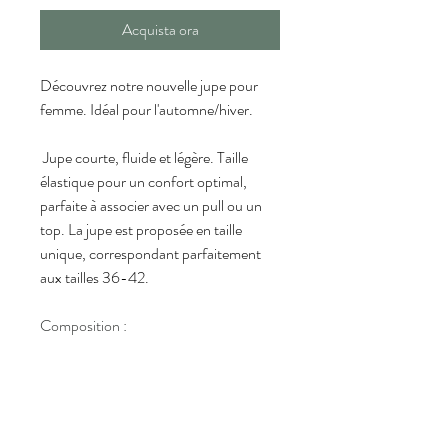
Acquista ora
Découvrez notre nouvelle jupe pour 
femme. Idéal pour l'automne/hiver.
 Jupe courte, fluide et légère. Taille 
élastique pour un confort optimal, 
parfaite à associer avec un pull ou un 
top. La jupe est proposée en taille 
unique, correspondant parfaitement 
aux tailles 36-42.
Composition :
 Fabriqué en Italie à partir de 50% d
e 
polyester, 45% de viscose et 5% 
d'élasthanne. 
Conseil d'entretien :