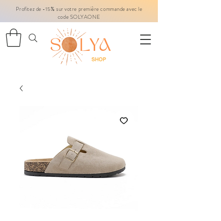
Profitez de -15% sur votre première commande avec le
code SOLYAONE