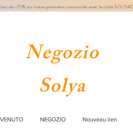
fitez de -15% sur votre première commande avec le code SOLY
Negozio
Solya
NVENUTO
NEGOZIO
Nouveau lien