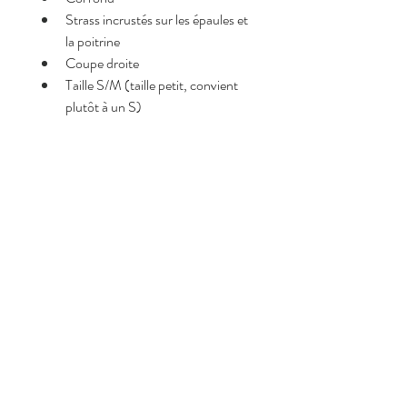
Strass incrustés sur les épaules et 
la poitrine
Coupe droite
Taille S/M (taille petit, convient 
plutôt à un S)
Le modèle mesure 1m67
Pourquoi on l’adore <3
Détails strass élégants et raffinés
Effet lumineux 
Coupe simple, facile à associer
Matière coton douce et agréable
Idéal pour upgrader un look casual
Composition
Made in Italy,