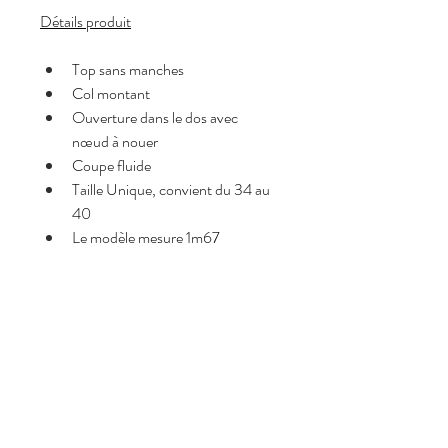
Détails produit
Top sans manches
Col montant
Ouverture dans le dos avec 
nœud à nouer
Coupe fluide
Taille Unique, convient du 34 au 
40
Le modèle mesure 1m67
Pourquoi on l’adore <3
Broderie anglaise délicate et 
intemporelle
Dos ouvert avec lien à nouer
Col montant élégant
Coupe fluide et légère