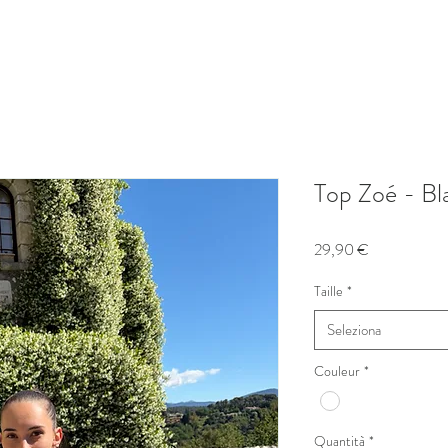
Top Zoé - Bl
Prezzo
29,90 €
Taille
*
Seleziona
Couleur
*
Quantità
*