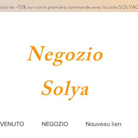
fitez de -15% sur votre première commande avec le code SOLY
Negozio
Solya
NVENUTO
NEGOZIO
Nouveau lien